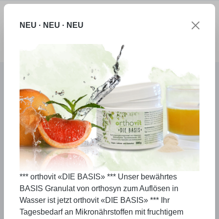
Zum Hauptinhalt springen
NEU · NEU · NEU
Ware
Produkte
orthosyn VITAL
*** orthovit «DIE BASIS» *** Unser bewährtes
BASIS Granulat von orthosyn zum Auflösen in
Wasser ist jetzt orthovit «DIE BASIS» *** Ihr
Tagesbedarf an Mikronährstoffen mit fruchtigem