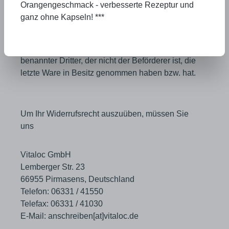
Orangengeschmack - verbesserte Rezeptur und
Sie haben das Recht, binnen vierzehn Tagen
ganz ohne Kapseln! ***
ohne Angabe von Gründen diesen Vertrag zu
widerrufen. Die Widerrufsfrist beträgt vierzehn
Tage ab dem Tag, an dem Sie oder ein von Ihnen
benannter Dritter, der nicht der Beförderer ist, die
letzte Ware in Besitz genommen haben bzw. hat.
Um Ihr Widerrufsrecht auszuüben, müssen Sie
uns
Vitaloc GmbH
Lemberger Str. 23
66955 Pirmasens, Deutschland
Telefon: 06331 / 41550
Telefax: 06331 / 41030
E-Mail: anschreiben[at]vitaloc.de