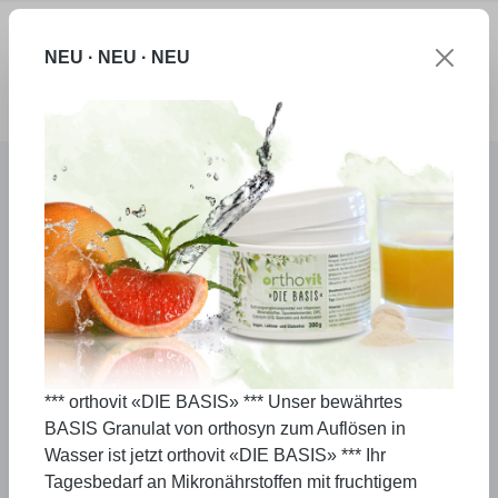
Zum Hauptinhalt springen
NEU · NEU · NEU
Ware
Widerrufsrecht für Verbraucher
Informationen
Widerrufsrecht
Verbrauchern steht ein Widerrufsrecht nach
folgender Maßgabe zu, wobei Verbraucher jede
natürliche Person ist, die ein Rechtsgeschäft zu
Zwecken abschließt, die überwiegend weder
ihrer gewerblichen noch ihrer selbständigen
beruflichen Tätigkeit zugerechnet werden
können.
*** orthovit «DIE BASIS» *** Unser bewährtes
BASIS Granulat von orthosyn zum Auflösen in
Wasser ist jetzt orthovit «DIE BASIS» *** Ihr
Widerrufsrecht
Tagesbedarf an Mikronährstoffen mit fruchtigem