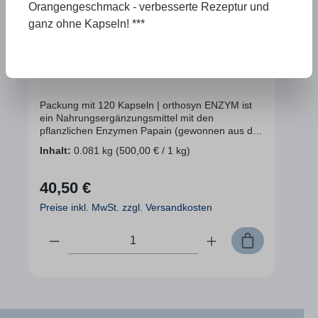
Orangengeschmack - verbesserte Rezeptur und
ganz ohne Kapseln! ***
orthosyn ENZYM
Packung mit 120 Kapseln | orthosyn ENZYM ist
ein Nahrungsergänzungsmittel mit den
pflanzlichen Enzymen Papain (gewonnen aus der
Papayafrucht) und Bromelain (gewonnen aus der
Inhalt:
0.081 kg
(500,00 € / 1 kg)
Ananasfrucht), dem Vitamin C, dem Coenzym
Q10 und den Aminosäuren L-Lysin und L- Prolin.
orthosyn ENZYM ist ein komplexes
40,50 €
Regulärer Preis:
orthomolekulares Präparat in Kapselform mit
bestens aufeinander abgestimmten
Preise inkl. MwSt. zzgl. Versandkosten
Mikronährstoffen zur Ergänzung der Ernährung.
Bitte fragen Sie zur Dosierung unbedingt Ihre
Produkt Anzahl: Gib den gewünschten Wer
Ärztin/Therapeutin bzw. Ihren Arzt/Therapeuten
und lassen Sie sich von ihm die Wirkungsweise
von Enzymen erklären! Die für orthosyn ENZYM
auf der Verpackung oder im Internet (siehe oben)
angegebene Verzehrempfehlung ist sehr niedrig,
da sie sich an der Gesetzgebung orientiert. Die