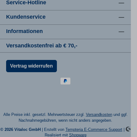
Service-Hotline
Menge an Enzymen in der Tagesdosis muss
nämlich in Nahrungsergänzungsmitteln
grundsätzlich geringer sein, als bei jedem
Kundenservice
vergleichbaren Medizinprodukt am Markt. Das ist
vom Gesetzgeber so gewollt, da eine medizinisch
nachgewiesene Wirkung eben Medizinprodukten
Informationen
vorbehalten sein soll. Bitte erkundigen Sie sich
bei Ihrer Ärztin/Therapeutin bzw. lhrem
Versandkostenfrei ab € 70,-
Arzt/Therapeuten (entsprechende
Fachkenntnisse vorausgesetzt) nach einer
wirksamen Tagesdosis für Enzyme.
Verzehrempfehlung: Jeden zweiten Tag eine
Vertrag widerrufen
Kapsel orthosyn ENZYM etwa 30 Minuten vor
einer Mahlzeit mit genügend Flüssigkeit
verzehren. Die Tagesdosis entspricht damit einer
halben Kapsel. Wichtige Hinweise: Vegan
Laktose- und glutenfrei Kühl und trocken lagern
Außerhalb der Reichweite von kleinen Kindern
aufbewahren Die angegebene empfohlene
tägliche Verzehrmenge darf nicht überschritten
werden Nahrungsergänzungsmittel sind kein
Alle Preise inkl. gesetzl. Mehrwertsteuer zzgl.
Versandkosten
und ggf.
Ersatz für eine ausgewogene und gesunde
Nachnahmegebühren, wenn nicht anders angegeben.
Ernährung und eine gesunde Lebensweise
Patienten mit einer bekannten Allergie gegen
© 2026 Vitaloc GmbH
| Erstellt von
Tempteria E-Commerce Support
|
Ananas und/oder Papaya sowie Patienten mit
Realisiert mit
Shopware