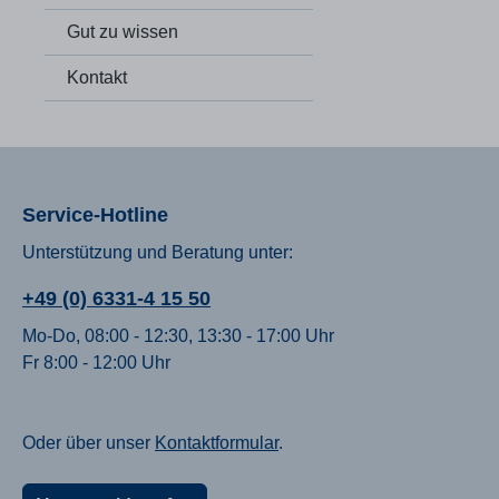
Ernähru
Gut zu wissen
Kompone
Verzehr
Kapseln
Kontakt
ausreich
Mahlzeit 
Hinweise: VEGAN Lakto
glutenfrei Kühl und trocken
Außerha
Kindern aufb
Service-Hotline
empfohl
nicht ü
Unterstützung und Beratung unter:
Nahrung
Ersatz 
gesunde
+49 (0) 6331-4 15 50
Lebensweise ort
Inhaltstoffe Tagesportion 
Mo-Do, 08:00 - 12:30, 13:30 - 17:00 Uhr
(à 831 mg) Vitamine Vitam
Fr 8:00 - 12:00 Uhr
(125% NRV*) Vitamin 
NRV*) Vitamin B12 7,5 µg (300% NRV*)
Vitamin C 400 mg (500% NRV*)
D3 25 μg (500% NRV*) Vitamin E 96 mg
Oder über unser
Kontaktformular
.
(800% NRV*) Vitamin 
NRV*) Folsäure 400 µg (200% NRV*)
Mineralstoffe Magn