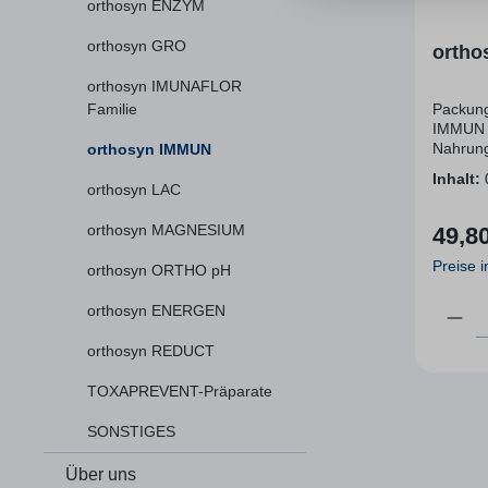
orthosyn ENZYM
orthosyn GRO
orth
orthosyn IMUNAFLOR
Familie
Packung mi
IMMUN i
Nahrung
orthosyn IMMUN
aufeina
Inhalt:
Mikronä
orthosyn LAC
Ernähru
Vitamin
orthosyn MAGNESIUM
49,8
Regulä
kombiniert
B6, B12
Preise 
orthosyn ORTHO pH
Magnesi
Coenzy
Prod
orthosyn ENERGEN
Glutathion
der Immunabweh
orthosyn REDUCT
B12, C,
Selen u
TOXAPREVENT-Präparate
normal
bei. orthosyn IMMUN ist ein komplexes
SONSTIGES
orthomo
mit optimal 
Über uns
Mikronä