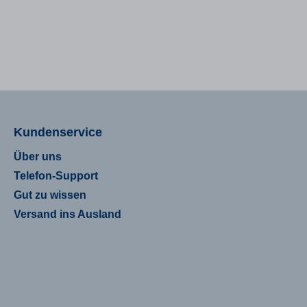
ng. Es besteht aus einer
nte in Kapselform.
empfehlung: Einmal täglich zwei
 orthosyn IMMUN mit
end Flüssigkeit zur fettreichsten
des Tages verzehren. Wichtige
se- und
 lagern
lb der Reichweite von kleinen
ewahren Die angegebene
Kundenservice
ene tägliche Verzehrmenge darf
berschritten werden
Über uns
sergänzungsmittel sind kein
für eine ausgewogene und
Telefon-Support
 Ernährung und eine gesunde
hosyn IMMUN
Gut zu wissen
pro 2 Kapseln
Versand ins Ausland
in A 1000 μg
B6 8,4 mg (600%
 Vitamin
K2 375 µg (500%
esium 162,5 mg