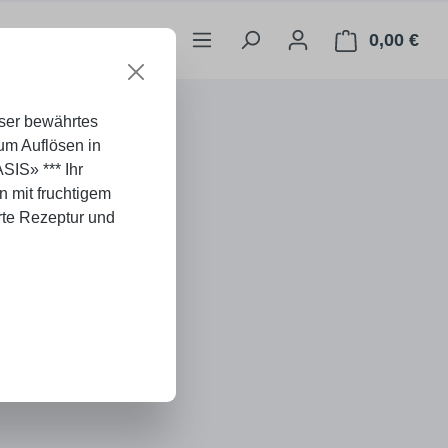
0,00 €
War
nser bewährtes
um Auflösen in
ASIS» *** Ihr
n mit fruchtigem
te Rezeptur und