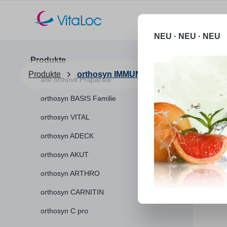
m Hauptinhalt springen
Zur Suche springen
Zur Hauptnavigation springen
NEU · NEU · NEU
Produkte
Produkte
orthosyn IMMUN
alle orthovit Präparate
orthosyn BASIS Familie
orthosyn VITAL
orthosyn ADECK
orthosyn AKUT
orthosyn ARTHRO
orthosyn CARNITIN
orthosyn C pro