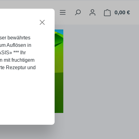
0,00 €
War
nser bewährtes
um Auflösen in
ASIS» *** Ihr
n mit fruchtigem
te Rezeptur und