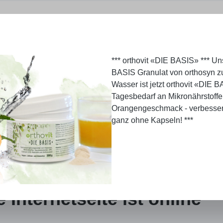
*** orthovit «DIE BASIS» *** U
BASIS Granulat von orthosyn z
Wasser ist jetzt orthovit «DIE B
Tagesbedarf an Mikronährstoffe
Orangengeschmack - verbesser
ganz ohne Kapseln! ***
Internetseite ist online