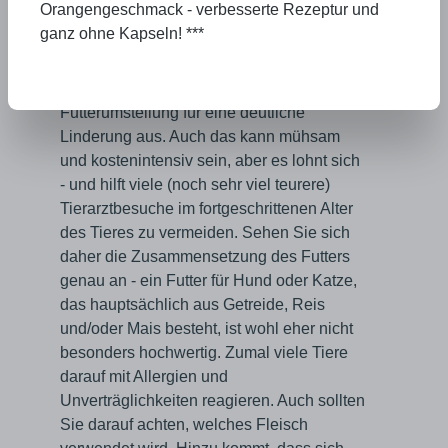
Orangengeschmack - verbesserte Rezeptur und
ganz ohne Kapseln! ***
Sehr oft reicht bei "kleineren"
gesundheitlichen Problemen wie stumpfem
Fell, häufigem Kratzen oder Durchfall eine
Futterumstellung für eine deutliche
Linderung aus. Auch das kann mühsam
und kostenintensiv sein, aber es lohnt sich
- und hilft viele (noch sehr viel teurere)
Tierarztbesuche im fortgeschrittenen Alter
des Tieres zu vermeiden. Sehen Sie sich
daher die Zusammensetzung des Futters
genau an - ein Futter für Hund oder Katze,
das hauptsächlich aus Getreide, Reis
und/oder Mais besteht, ist wohl eher nicht
besonders hochwertig. Zumal viele Tiere
darauf mit Allergien und
Unverträglichkeiten reagieren. Auch sollten
Sie darauf achten, welches Fleisch