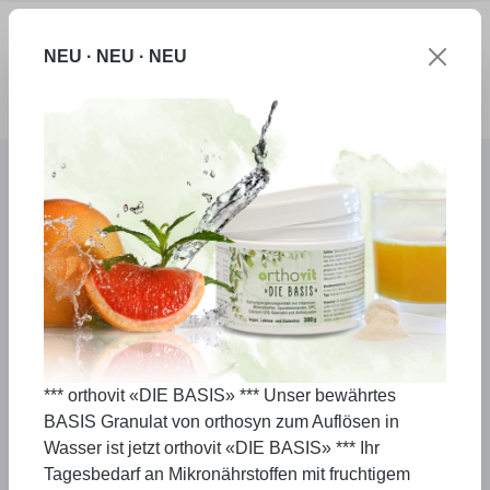
Zum Hauptinhalt springen
NEU · NEU · NEU
Ware
Allgemeines
Kinder mit Fell
*** orthovit «DIE BASIS» *** Unser bewährtes
Sie haben Tiere?
BASIS Granulat von orthosyn zum Auflösen in
Dann wissen Sie, dass Sie für deren
Wasser ist jetzt orthovit «DIE BASIS» *** Ihr
Gesundheit zuweilen mehr Geld
Tagesbedarf an Mikronährstoffen mit fruchtigem
investieren, als für Ihre eigene!