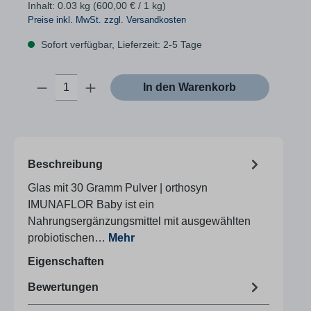
Inhalt:
0.03 kg
(600,00 € / 1 kg)
Preise inkl. MwSt. zzgl. Versandkosten
Sofort verfügbar, Lieferzeit: 2-5 Tage
Produkt Anzahl: Gib den gewünschten Wert
In den Warenkorb
Beschreibung
Glas mit 30 Gramm Pulver | orthosyn
IMUNAFLOR Baby ist ein
Nahrungsergänzungsmittel mit ausgewählten
probiotischen…
Mehr
Eigenschaften
Bewertungen