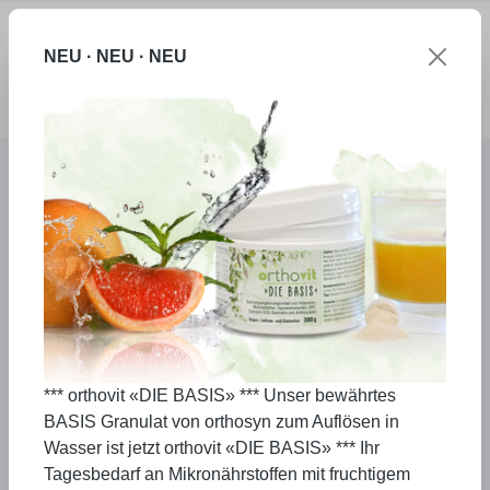
Zum Hauptinhalt springen
NEU · NEU · NEU
Ware
Produkte
orthosyn IMUNAFLOR Familie
orthosyn IMUNAFLOR
Baby
Veganes Pulver zur Besiedlung des kindlichen
*** orthovit «DIE BASIS» *** Unser bewährtes
Darms mit "Starterbakterien". Erleichtert dem
BASIS Granulat von orthosyn zum Auflösen in
Baby die Verdauung und fördert die
Wasser ist jetzt orthovit «DIE BASIS» *** Ihr
ausgewogene Entwicklung des Immunsystems.
Tagesbedarf an Mikronährstoffen mit fruchtigem